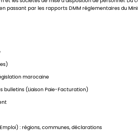
 et les sociétés de mise à disposition de personnel. Du c
 en passant par les rapports DMM réglementaires du Ministè
e
res)
législation marocaine
 bulletins (Liaison Paie-Facturation)
ent
Emploi) : régions, communes, déclarations